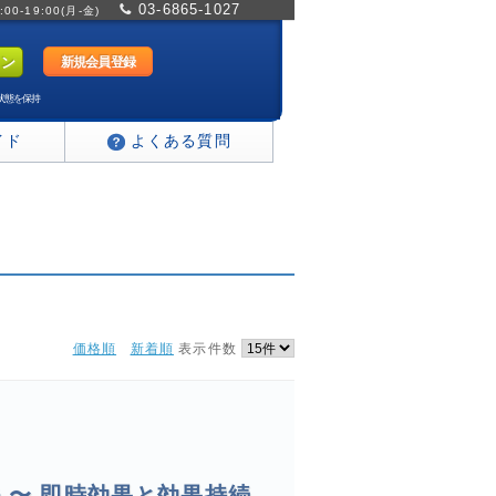
03-6865-1027
0-19:00(月-金)
新規会員登録
状態を保持
イド
よくある質問
価格順
新着順
表示件数
 〜 即時効果と効果持続