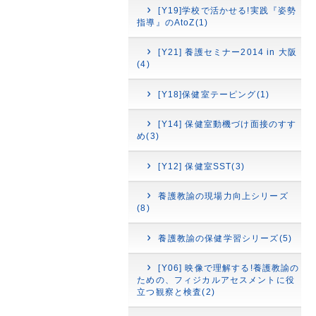
[Y19]学校で活かせる!実践『姿勢
指導』のAtoZ(1)
[Y21] 養護セミナー2014 in 大阪
(4)
[Y18]保健室テーピング(1)
[Y14] 保健室動機づけ面接のすす
め(3)
[Y12] 保健室SST(3)
養護教諭の現場力向上シリーズ
(8)
養護教諭の保健学習シリーズ(5)
[Y06] 映像で理解する!養護教諭の
ための、フィジカルアセスメントに役
立つ観察と検査(2)