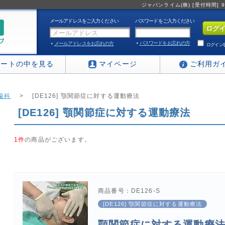
ジャパンライム(株) [受付時間] 9:0
メールアドレスをご入力ください
パスワードをご入力ください
パスワードをお忘れの方
メールアドレスをお忘れの方
ログイン
カートの中を見る
マイページ
ご利用ガ
歯科
>
[DE126] 顎関節症に対する運動療法
[DE126] 顎関節症に対する運動療法
1件
の商品がございます。
商品番号：DE126-S
[DE126] 顎関節症に対する運動療法
顎関節症に対する運動療法