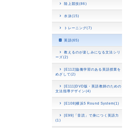
陸上競技(86)
水泳(15)
トレーニング(7)
英語(65)
教えるのが楽しみになる文法シリ
ーズ(2)
[E112]協働学習のある英語授業を
めざして(2)
[E111]DVD版・英語教師のための
文法指導デザイン(4)
[E108]横浜5 Round System(1)
[E99]「音読」で身につく英語力
(1)