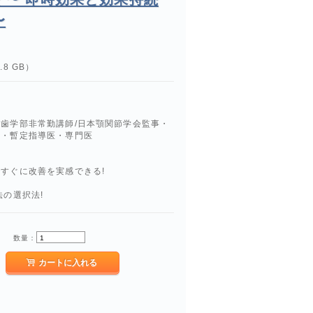
〜
8 GB）
学歯学部非常勤講師/日本顎関節学会監事・
員・暫定指導医・専門医
すぐに改善を実感できる!
!
法の選択法!
数量：