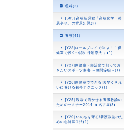
理科(2)
[S05] 高校新課程「高校化学・発
展事項」の背景知識(2)
養護(41)
[Y28]ロールプレイで学ぶ ! 「 保
健室で役立つ認知行動療法 」(1)
[Y27]保健室・部活動で知ってお
きたいスポーツ傷害 ～膝関節編～(1)
[Y26]保健室でできる!素早くきれ
いに巻ける包帯テクニック(1)
[Y25] 現場で活かせる養護教諭の
ためのセミナー2014 in 名古屋(3)
[Y20] いのちを守る!養護教諭のた
めの心肺蘇生法(1)