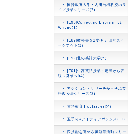
国際教養大学・内田浩樹教授のラ
イブ授業シリーズ(7)
[E95]Correcting Errors in L2
Writing(1)
[E89]教科書を2度使う!山形スピ
ークアウト(2)
[E92]北の英語大学(5)
[E91]中高英語授業・定着から表
現～発信へ!(4)
アクション・リサーチから学ぶ英
語教授法シリーズ(3)
英語教育 Hot Issues!(4)
玉手箱&アイディアボックス(11)
四技能を高める英語帯活動シリー