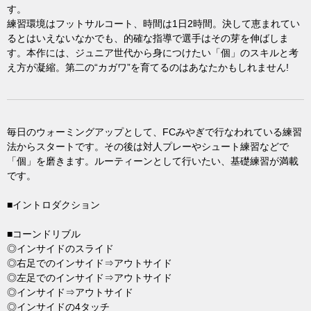
す。
練習環境はフットサルコート、時間は1日2時間。決して恵まれてい
るとはいえないなかでも、的確な指導で選手はその芽を伸ばしま
す。本作には、ジュニア世代から身につけたい「個」のスキルと考
え方が凝縮。第二の“カガワ”を育てるのはあなたかもしれません!
毎日のウォーミングアップとして、FCみやぎで行なわれている練習
法からスタートです。その後は対人プレーやシュート練習などで
「個」を磨きます。ルーティーンとして行いたい、基礎練習が満載
です。
■イントロダクション
■コーンドリブル
◎インサイドのスライド
◎右足でのインサイド⇒アウトサイド
◎左足でのインサイド⇒アウトサイド
◎インサイド⇒アウトサイド
◎インサイドの4タッチ