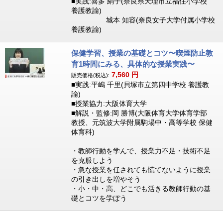
■実践:喜多 絹子(奈良県天理市立福住小学校
養護教諭)
城本 知容(奈良女子大学付属小学校
養護教諭)
保健学習、授業の基礎とコツ〜喫煙防止教
育1時間にみる、具体的な授業実践〜
7,560
円
販売価格(税込):
■実践:平嶋 千里(貝塚市立第四中学校 養護教
諭)
■授業協力:大阪体育大学
■解説・監修:岡 勝博(大阪体育大学体育学部
教授、元筑波大学附属駒場中・高等学校 保健
体育科)
・教師行動を学んで、授業力不足・技術不足
を克服しよう
・急な授業を任されても慌てないように授業
の引き出しを増やそう
・小・中・高、どこでも活きる教師行動の基
礎とコツを学ぼう