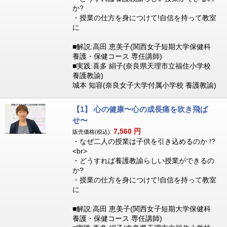
か?
・授業の仕方を身につけて!自信を持って教室
に
■解説:高田 恵美子(関西女子短期大学保健科
養護・保健コース 専任講師)
■実践:喜多 絹子(奈良県天理市立福住小学校
養護教諭)
城本 知容(奈良女子大学付属小学校 養護教諭)
【1】 心の健康〜心の成長痛を吹き飛ば
せ〜
7,560
円
販売価格(税込):
・なぜ二人の授業は子供を引き込めるのか !?
<br>
・どうすれば養護教諭らしい授業ができるの
か?
・授業の仕方を身につけて!自信を持って教室
に
■解説:高田 恵美子(関西女子短期大学保健科
養護・保健コース 専任講師)