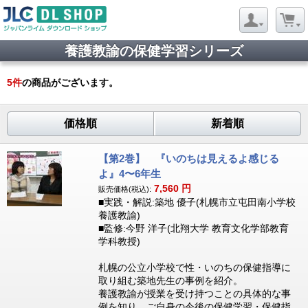
養護教諭の保健学習シリーズ
5
件
の商品がございます。
価格順
新着順
【第2巻】 『いのちは見えるよ感じる
よ』4〜6年生
7,560
円
販売価格(税込):
■実践・解説:築地 優子(札幌市立屯田南小学校
養護教諭)
■監修:今野 洋子(北翔大学 教育文化学部教育
学科教授)
札幌の公立小学校で性・いのちの保健指導に
取り組む築地先生の事例を紹介。
養護教諭が授業を受け持つことの具体的な事
例を知り、ご自身の今後の保健学習・保健指