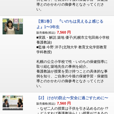
導とのかかわりの御参考となさってくださ
い。
【第1巻】 『いのちは見えるよ感じる
よ』1〜3年生
7,560
円
販売価格(税込):
■実践・解説:築地 優子(札幌市立屯田南小学校
養護教諭)
■監修:今野 洋子(北翔大学 教育文化学部教育
学科教授)
札幌の公立小学校で性・いのちの保健指導に
取り組む築地先生の事例を紹介。
養護教諭が授業を受け持つことの具体的な事
例を知り、ご自身の今後の保健学習・保健指
導とのかかわりの御参考となさってくださ
い。
【2】 けがの防止〜安全に過ごすために〜
7,560
円
販売価格(税込):
・なぜ二人の授業は子供を引き込めるのか !?
・どうすれば養護教諭らしい授業ができるの