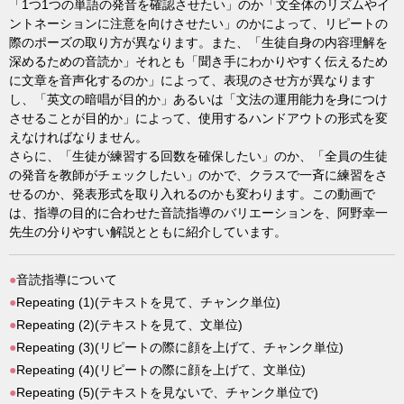
「1つ1つの単語の発音を確認させたい」のか「文全体のリズムやイ
ントネーションに注意を向けさせたい」のかによって、リピートの
際のポーズの取り方が異なります。また、「生徒自身の内容理解を
深めるための音読か」それとも「聞き手にわかりやすく伝えるため
に文章を音声化するのか」によって、表現のさせ方が異なります
し、「英文の暗唱が目的か」あるいは「文法の運用能力を身につけ
させることが目的か」によって、使用するハンドアウトの形式を変
えなければなりません。
さらに、「生徒が練習する回数を確保したい」のか、「全員の生徒
の発音を教師がチェックしたい」のかで、クラスで一斉に練習をさ
せるのか、発表形式を取り入れるのかも変わります。この動画で
は、指導の目的に合わせた音読指導のバリエーションを、阿野幸一
先生の分りやすい解説とともに紹介しています。
●
音読指導について
●
Repeating (1)(テキストを見て、チャンク単位)
●
Repeating (2)(テキストを見て、文単位)
●
Repeating (3)(リピートの際に顔を上げて、チャンク単位)
●
Repeating (4)(リピートの際に顔を上げて、文単位)
●
Repeating (5)(テキストを見ないで、チャンク単位で)