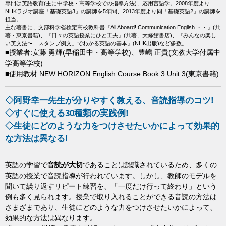
専門は英語教育(主に中学校・高等学校での指導方法)、応用言語学。2008年度より
NHKラジオ講座「基礎英語3」の講師を5年間、2013年度より同「基礎英語2」の講師を
担当。
主な著書に、文部科学省検定高校教科書『All Aboard! Communication English ・・』(共
著・東京書籍)、『日々の英語授業にひと工夫』(共著、大修館書店)、『みんなの楽し
い英文法〜「スタンプ例文」でわかる英語の基本』(NHK出版)など多数。
■授業者:安藤 勇輝(早稲田中・高等学校)、豊嶋 正貴(文教大学付属中
学高等学校)
■使用教材:NEW HORIZON English Course Book 3 Unit 3(東京書籍)
◇阿野幸一先生が分りやすく教える、音読指導のコツ!
◇すぐに使える30種類の実践例!
◇生徒にどのような力をつけさせたいかによって効果的
な方法は異なる!
英語の学習で
音読が大切
であることは認識されているため、多くの
英語の授業で音読指導が行われています。しかし、教師のモデルを
聞いて繰り返すリピート練習を、「一度だけ行って終わり」という
例も多く見られます。授業で取り入れることができる音読の方法は
さまざまであり、生徒にどのような力をつけさせたいかによって、
効果的な方法は異なります。