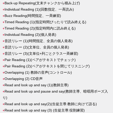
●
Back-up Repeating(文末チャンクから積み上げ)
●
Individual Reading (1)(回数指定、一斉読み)
●
Buzz Reading(時間指定、一斉練習)
●
Timed Reading (1)(指定時間ぴったりで読み終える)
●
Timed Reading (2)(指定時間内に読み終える)
●
Individual Reading (2)(個人発表)
●
音読リレー (1)(時間指定、全員の個人発表)
●
音読リレー (2)(文単位、全員の個人発表)
●
音読リレー (3)(文単位+列ごとクラス一斉練習)
●
Pair Reading (1)(ペアがテキストでチェック)
●
Pair Reading (2)(ペアがテキストを閉じてリスニング)
●
Overlapping (1) 教師の音声(コントロール)
●
Overlapping (2) CD音声
●
Read and look up and say (1)(教師主導)
●
Read and look up and pause and say(教師主導、暗唱用ポーズ入
り)
●
Read and look up and say(2)(生徒主導:教師に向けて語る)
●
Read and look up and say (3) (生徒主導:役割練習)