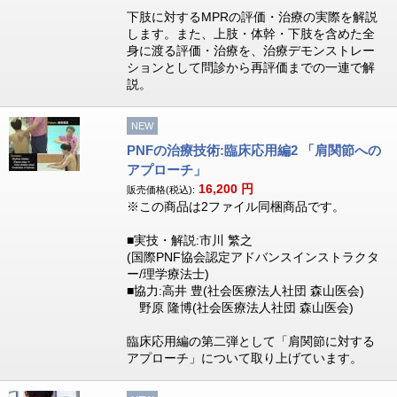
下肢に対するMPRの評価・治療の実際を解説
します。また、上肢・体幹・下肢を含めた全
身に渡る評価・治療を、治療デモンストレー
ションとして問診から再評価までの一連で解
説。
NEW
PNFの治療技術:臨床応用編2 「肩関節への
アプローチ」
16,200
円
販売価格(税込):
※この商品は2ファイル同梱商品です。
■実技・解説:市川 繁之
(国際PNF協会認定アドバンスインストラクタ
ー/理学療法士)
■協力:高井 豊(社会医療法人社団 森山医会)
野原 隆博(社会医療法人社団 森山医会)
臨床応用編の第二弾として「肩関節に対する
アプローチ」について取り上げています。