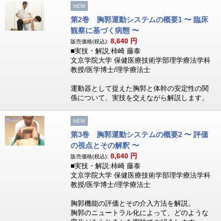
NEW
第2巻 胸郭運動システムの概要1 〜 臨床
観察に基づく病態 〜
8,640
円
販売価格(税込):
■実技・解説:柿崎 藤泰
文京学院大学 保健医療技術学部理学療法学科
教授/医学博士/理学療法士
運動器として捉えた胸郭と体幹の安定性の関
係について、実技を交えながら解説します。
NEW
第3巻 胸郭運動システムの概要2 〜 評価
の視点とその解釈 〜
8,640
円
販売価格(税込):
■実技・解説:柿崎 藤泰
文京学院大学 保健医療技術学部理学療法学科
教授/医学博士/理学療法士
胸郭機能の評価とその介入方法を解説。
胸郭のニュートラル化によって、どのような