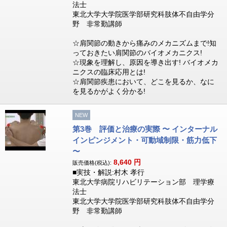
法士
東北大学大学院医学部研究科肢体不自由学分
野 非常勤講師
☆肩関節の動きから痛みのメカニズムまで!知
っておきたい肩関節のバイオメカニクス!
☆現象を理解し、原因を導き出す! バイオメカ
ニクスの臨床応用とは!
☆肩関節疾患において、どこを見るか、なに
を見るかがよく分かる!
NEW
第3巻 評価と治療の実際 〜 インターナル
インピンジメント・可動域制限・筋力低下
〜
8,640
円
販売価格(税込):
■実技・解説:村木 孝行
東北大学病院リハビリテーション部 理学療
法士
東北大学大学院医学部研究科肢体不自由学分
野 非常勤講師