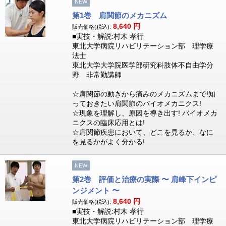
NEW
第1巻 肩関節のメカニズム
8,640
円
販売価格(税込):
■実技・解説:村木 孝行
東北大学病院リハビリテーション部 理学療
法士
東北大学大学院医学部研究科肢体不自由学分
野 非常勤講師
☆肩関節の動きから痛みのメカニズムまで!知
っておきたい肩関節のバイオメカニクス!
☆現象を理解し、原因を導き出す! バイオメカ
ニクスの臨床応用とは!
☆肩関節疾患において、どこを見るか、なに
を見るかがよく分かる!
NEW
第2巻 評価と治療の実際 〜 肩峰下インピ
ンジメント 〜
8,640
円
販売価格(税込):
■実技・解説:村木 孝行
東北大学病院リハビリテーション部 理学療