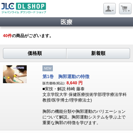
医療
40
件
の商品がございます。
価格順
新着順
NEW
第1巻 胸郭運動の特徴
8,640
円
販売価格(税込):
■実技・解説:柿崎 藤泰
文京学院大学 保健医療技術学部理学療法学科
教授/医学博士/理学療法士)
胸郭の機能分類や胸郭運動のバリエーション
について解説。胸郭運動システムを学ぶ上で
重要な胸郭の特徴を学びます。