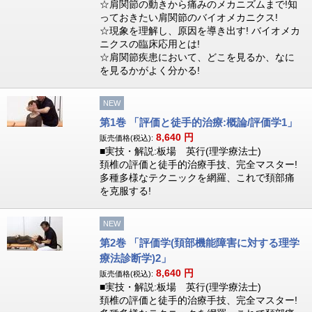
☆肩関節の動きから痛みのメカニズムまで!知
っておきたい肩関節のバイオメカニクス!
☆現象を理解し、原因を導き出す! バイオメカ
ニクスの臨床応用とは!
☆肩関節疾患において、どこを見るか、なに
を見るかがよく分かる!
NEW
第1巻 「評価と徒手的治療:概論/評価学1」
8,640
円
販売価格(税込):
■実技・解説:板場 英行(理学療法士)
頚椎の評価と徒手的治療手技、完全マスター!
多種多様なテクニックを網羅、これで頚部痛
を克服する!
NEW
第2巻 「評価学(頚部機能障害に対する理学
療法診断学)2」
8,640
円
販売価格(税込):
■実技・解説:板場 英行(理学療法士)
頚椎の評価と徒手的治療手技、完全マスター!