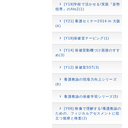
[Y19]学校で活かせる!実践『姿勢
指導』のAtoZ(1)
[Y21] 養護セミナー2014 in 大阪
(4)
[Y18]保健室テーピング(1)
[Y14] 保健室動機づけ面接のすす
め(3)
[Y12] 保健室SST(3)
養護教諭の現場力向上シリーズ
(8)
養護教諭の保健学習シリーズ(5)
[Y06] 映像で理解する!養護教諭の
ための、フィジカルアセスメントに役
立つ観察と検査(2)