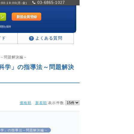
03-6865-1027
0-19:00(月-金)
新規会員登録
状態を保持
イド
よくある質問
法～問題解決編～
の科学」の指導法～問題解決
価格順
新着順
表示件数
の科学」の指導法～問題解決編～