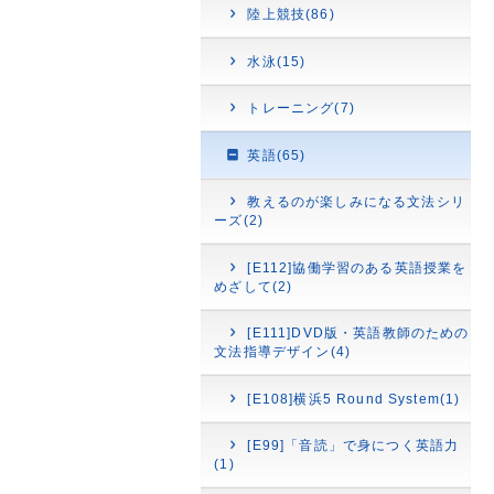
陸上競技(86)
水泳(15)
トレーニング(7)
英語(65)
教えるのが楽しみになる文法シリ
ーズ(2)
[E112]協働学習のある英語授業を
めざして(2)
[E111]DVD版・英語教師のための
文法指導デザイン(4)
[E108]横浜5 Round System(1)
[E99]「音読」で身につく英語力
(1)