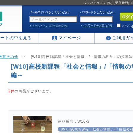
ジャパンライム(株) [受付時間] 9:0
メールアドレスをご入力ください
パスワードをご入力ください
パスワードをお忘れの方
メールアドレスをお忘れの方
ログイン
カートの中を見る
マイページ
ご利用ガ
教育その他
>
[W10]高校新課程「社会と情報」/「情報の科学」の指導
[W10]高校新課程「社会と情報」/「情報
編～
2件
の商品がございます。
商品番号：W10-2
[W10]高校新課程「社会と情報」/「情報