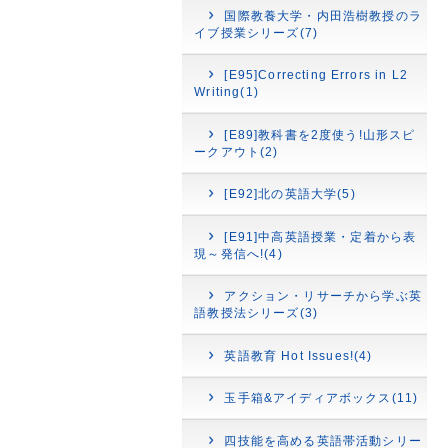
国際教養大学・内田浩樹教授のラ
イブ授業シリーズ(7)
[E95]Correcting Errors in L2
Writing(1)
[E89]教科書を2度使う!山形スピ
ークアウト(2)
[E92]北の英語大学(5)
[E91]中高英語授業・定着から表
現～発信へ!(4)
アクション・リサーチから学ぶ英
語教授法シリーズ(3)
英語教育 Hot Issues!(4)
玉手箱&アイディアボックス(11)
四技能を高める英語帯活動シリー