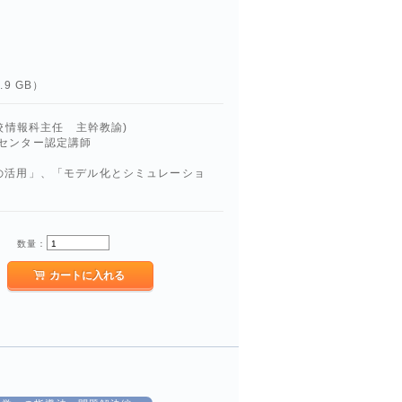
9 GB）
校情報科主任 主幹教諭)
ー認定講師
の活用」、「モデル化とシミュレーショ
数量：