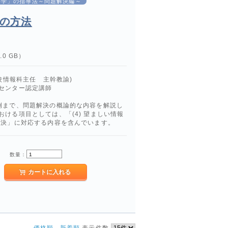
の科学」の指導法～問題解決編～
その方法
0 GB）
校情報科主任 主幹教諭)
ー認定講師
例まで、問題解決の概論的な内容を解説し
ける項目としては、「(4) 望ましい情報
解決」に対応する内容を含んでいます。
数量：
価格順
新着順
表示件数