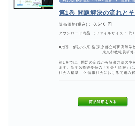
[W10]高校新課程「社会と情報」/「情報
第1巻 問題解決の流れと
8,640 円
販売価格(税込)：
ダウンロード商品 （ファイルサイズ： 約1.
■指導・解説:小原 格(東京都立町田高等学
東京都教職員研修センタ
第1巻では、問題の定義から解決方法の事
ます。新学習指導要領の「社会と情報」にお
社会の構築 ウ 情報社会における問題の
商品詳細をみる