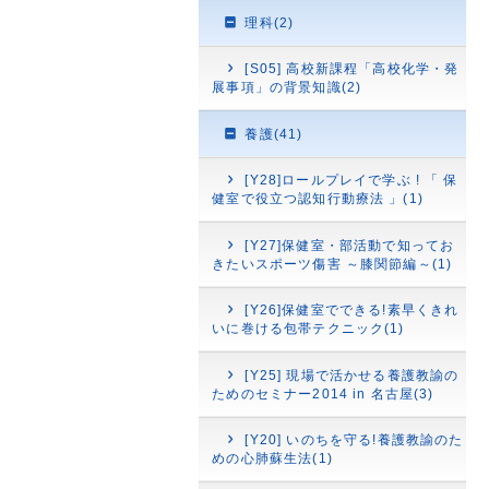
理科(2)
[S05] 高校新課程「高校化学・発
展事項」の背景知識(2)
養護(41)
[Y28]ロールプレイで学ぶ ! 「 保
健室で役立つ認知行動療法 」(1)
[Y27]保健室・部活動で知ってお
きたいスポーツ傷害 ～膝関節編～(1)
[Y26]保健室でできる!素早くきれ
いに巻ける包帯テクニック(1)
[Y25] 現場で活かせる養護教諭の
ためのセミナー2014 in 名古屋(3)
[Y20] いのちを守る!養護教諭のた
めの心肺蘇生法(1)