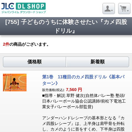
[755] 子どものうちに体験させたい『カメ四股
ドリル』
2
件
の商品がございます。
価格順
新着順
第1巻 11種目のカメ四股ドリル《基本パ
ターン》
7,560
円
販売価格(税込):
■指導・解説:草野 健次(自然体バレー塾 塾頭/
日本バレーボール協会公認講師/前松下電池工
業女子バレーボール部監督)
アンダーハンドレシーブの基本形となる『カ
メ四股レシーブ』は、上半身は肩甲骨を外転
し、カメのように首をすくめ、下半身は四股