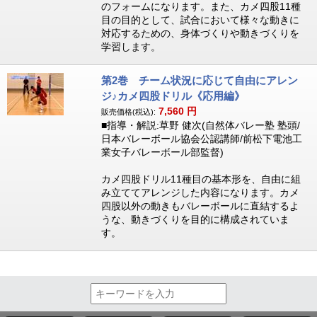
のフォームになります。また、カメ四股11種
目の目的として、試合において様々な動きに
対応するための、身体づくりや動きづくりを
学習します。
第2巻 チーム状況に応じて自由にアレン
ジ♪カメ四股ドリル《応用編》
7,560
円
販売価格(税込):
■指導・解説:草野 健次(自然体バレー塾 塾頭/
日本バレーボール協会公認講師/前松下電池工
業女子バレーボール部監督)
カメ四股ドリル11種目の基本形を、自由に組
み立ててアレンジした内容になります。カメ
四股以外の動きもバレーボールに直結するよ
うな、動きづくりを目的に構成されていま
す。