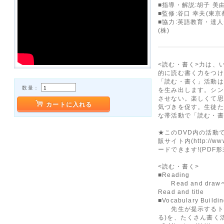
■指導・解説:胡子 美
■監修:谷口 幸夫(東
■協力:英語教育・達
(株)
<読む・書く>力は、
的に読む書く力をつけ
「読む・書く」活動は
数量：
を生み出します。シン
させない。楽しくて思
カートに入れる
気づきを促す。生徒た
な帯活動で「読む・書
★このDVD内の活動
販サイト内(http://ww
ードできます!(PDF形
<読む・書く>
■Reading
Read and draw〜R
Read and title
■Vocabulary Buildi
先生が提示するトピ
る)を、たくさん書く