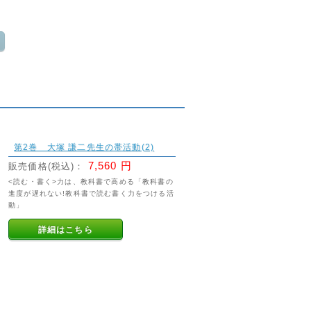
第2巻 大塚 謙二先生の帯活動(2)
7,560 円
販売価格(税込)：
<読む・書く>力は、教科書で高める「教科書の
進度が遅れない!教科書で読む書く力をつける活
動」
詳細はこちら