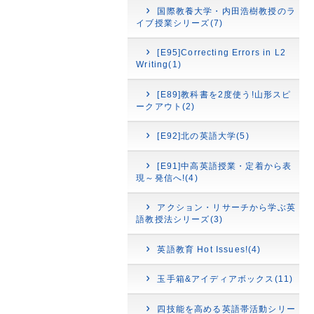
国際教養大学・内田浩樹教授のラ
イブ授業シリーズ(7)
[E95]Correcting Errors in L2
Writing(1)
[E89]教科書を2度使う!山形スピ
ークアウト(2)
[E92]北の英語大学(5)
[E91]中高英語授業・定着から表
現～発信へ!(4)
アクション・リサーチから学ぶ英
語教授法シリーズ(3)
英語教育 Hot Issues!(4)
玉手箱&アイディアボックス(11)
四技能を高める英語帯活動シリー