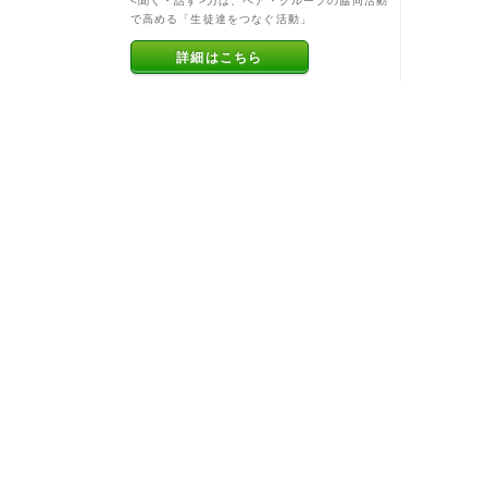
<聞く・話す>力は、ペア・グループの協同活動
で高める「生徒達をつなぐ活動」
詳細はこちら