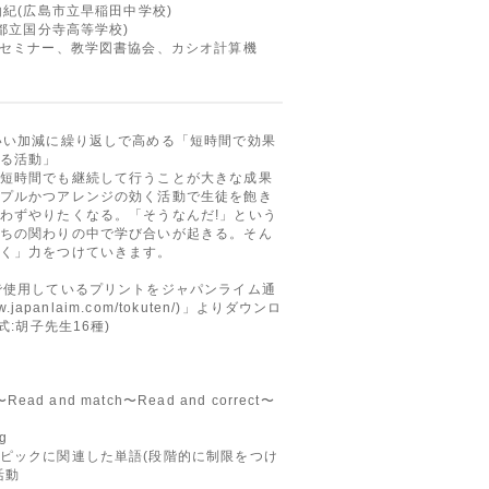
由紀(広島市立早稲田中学校)
京都立国分寺高等学校)
人セミナー、教学図書協会、カシオ計算機
いい加減に繰り返しで高める「短時間で効果
る活動」
短時間でも継続して行うことが大きな成果
プルかつアレンジの効く活動で生徒を飽き
わずやりたくなる。「そうなんだ!」という
ちの関わりの中で学び合いが起きる。そん
く」力をつけていきます。
で使用しているプリントをジャパンライム通
w.japanlaim.com/tokuten/)」よりダウンロ
式:胡子先生16種)
ead and match〜Read and correct〜
ng
ックに関連した単語(段階的に制限をつけ
活動