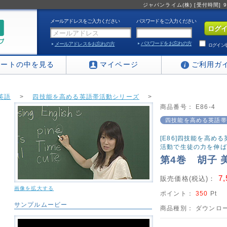
ジャパンライム(株) [受付時間] 9:0
メールアドレスをご入力ください
パスワードをご入力ください
パスワードをお忘れの方
メールアドレスをお忘れの方
ログイン
カートの中を見る
マイページ
ご利用ガ
英語
>
四技能を高める英語帯活動シリーズ
>
商品番号：
E86-4
ズ2 〜 シンプルな日々の活動で生徒の力を伸ばす実践集 〜
四技能を高める英語帯
[E86]四技能を高め
活動で生徒の力を伸ば
第4巻 胡子 
7
販売価格(税込)：
画像を拡大する
ポイント：
350
Pt
サンプルムービー
商品種別：
ダウンロー