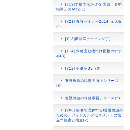
[Y19]学校で活かせる!実践『姿勢
指導』のAtoZ(1)
[Y21] 養護セミナー2014 in 大阪
(4)
[Y18]保健室テーピング(1)
[Y14] 保健室動機づけ面接のすす
め(3)
[Y12] 保健室SST(3)
養護教諭の現場力向上シリーズ
(8)
養護教諭の保健学習シリーズ(5)
[Y06] 映像で理解する!養護教諭の
ための、フィジカルアセスメントに役
立つ観察と検査(2)