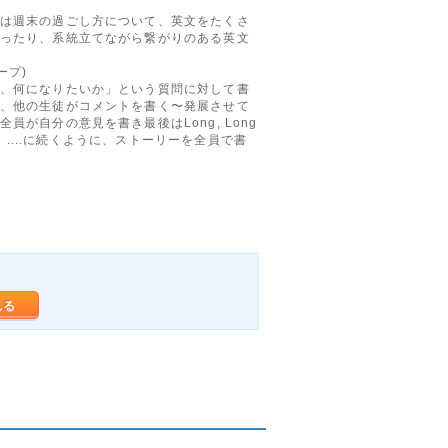
週末の過ごし方について、英文をたくさ
ったり、系統立てながら繋がりのある英文
ループ)
何になりたいか」という質問に対して書
、他の生徒がコメントを書く〜発展させて
員が自分の意見を書き最後はLong, Long
e lived ....に続くように、ストーリーを全員で書
れる