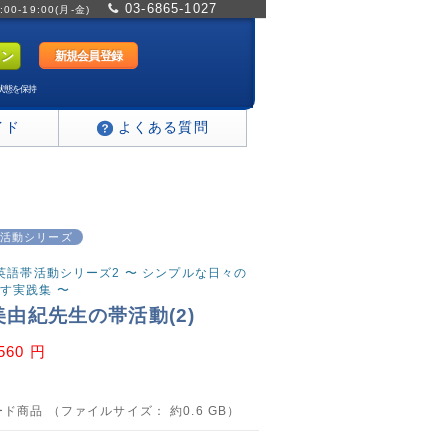
03-6865-1027
0-19:00(月-金)
新規会員登録
状態を保持
イド
よくある質問
活動シリーズ
る英語帯活動シリーズ2 〜 シンプルな日々の
す実践集 〜
美由紀先生の帯活動(2)
,560 円
ド商品 （ファイルサイズ： 約0.6 GB）