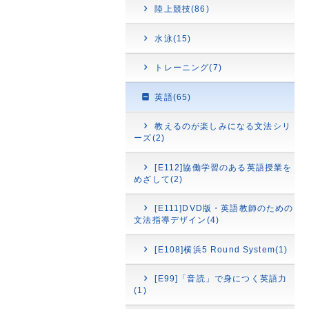
陸上競技(86)
水泳(15)
トレーニング(7)
英語(65)
教えるのが楽しみになる文法シリ
ーズ(2)
[E112]協働学習のある英語授業を
めざして(2)
[E111]DVD版・英語教師のための
文法指導デザイン(4)
[E108]横浜5 Round System(1)
[E99]「音読」で身につく英語力
(1)