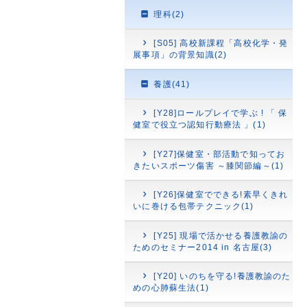
理科(2)
[S05] 高校新課程「高校化学・発
展事項」の背景知識(2)
養護(41)
[Y28]ロールプレイで学ぶ ! 「 保
健室で役立つ認知行動療法 」(1)
[Y27]保健室・部活動で知ってお
きたいスポーツ傷害 ～膝関節編～(1)
[Y26]保健室でできる!素早くきれ
いに巻ける包帯テクニック(1)
[Y25] 現場で活かせる養護教諭の
ためのセミナー2014 in 名古屋(3)
[Y20] いのちを守る!養護教諭のた
めの心肺蘇生法(1)