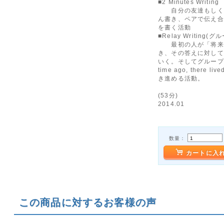
■2 Minutes Writing
自分の友達もしくは
ん書き、ペアで伝え合
を書く活動
■Relay Writing(グ
最初の人が「将来、
き、その答えに対して
いく。そしてグループ全
time ago, ther
き進める活動。
(53分)
2014.01
数量：
カートに入
この商品に対するお客様の声