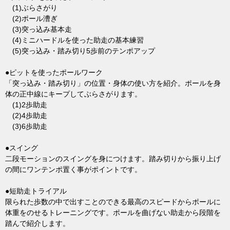
(1)ぶらさがり
(2)ポール漕ぎ
(3)突っ込み基本走
(4)ミニハードルを使った助走の基本練習
(5)突っ込み・踏み切り5歩前のテンポアップ
●ピットを使ったポールワーク
「突っ込み・踏み切り」の位置・身体の使い方を紹介。ポールを身
体の正中線にキープしてぶらさがります。
(1)2歩助走
(2)4歩助走
(3)6歩助走
●スイング
二段モーションのスイングを身につけます。踏み切りから振り上げ
の間にワンテンポ置く事がポイントです。
●短助走トライアル
限られた歩数の中で出すことのできる最高のスピードからポールに
体重をのせるトレーニングです。ポールを曲げない助走から段階を
踏んで紹介します。