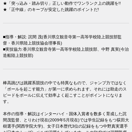
★「突っ込み・踏み切り」正しい動作でワンランク上の跳躍を!!
★「正中線」のキープが安定した跳躍のポイントだ!
■指導・解説: 詫間 茂(香川県立観音寺第一高等学校陸上競技部監
督・香川県陸上競技協会理事長)
■実技協力:香川県立観音寺第一高等学校陸上競技部、中野 真実(今治
造船陸上競技部)
棒高跳びは跳躍系競技の中でも特異なもので、ジャンプ力ではなく
「ポールを起こす能力」が第一に求められます。それには助走のス
ピードをポールに伝えて効率よく起こすことがポイントになりま
す。
本作の指導・解説はインターハイ・国体入賞者を数多く育成した詫
間茂監督、とりわけ現在(2009年5月現在)では学生記録をもつ荻田大
樹選手(関西学院大学)、女子日本歴代3位の記録をもつ中野真実選手