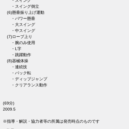
・スイング
・スイング倒立
(6)懸垂振り上げ運動
・パワー懸垂
・大スイング
・中スイング
(7)ロープ上り
・腕のみ使用
・L字
・跳躍動作
(8)器械体操
・連続技
・バック転
・ディップジャンプ
・クリアランス動作
(69分)
2009.5
※指導・解説・協力者等の所属は発売時点のものです