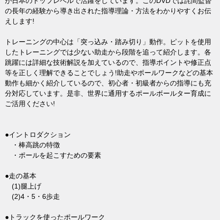
が日本のトップレベルで活躍をしています。このDVDでは詫間監督
の長年の経験から導き出された指導理論・方法をわかりやすくお伝
えします!
トレーニングの中心は「突っ込み・踏み切り」動作。ピットを使用
したトレーニングでは少ない助走から段階を追って紹介します。各
跳躍には詳細な技術解説を加えているので、指導ポイントや修正点
等を正しく理解できることでしょう!助走やポールワークなどの基本
動作も細かく紹介しているので、初心者・初級者からの指導にも充
分対応しています。是非、世界に通用するポールボールター育成に
ご活用ください!
●イントロダクション
・棒高跳の特徴
・ポールを起こすための要素
●走の基本
(1)腿上げ
(2)4・5・6歩走
●トラックを使ったポールワーク