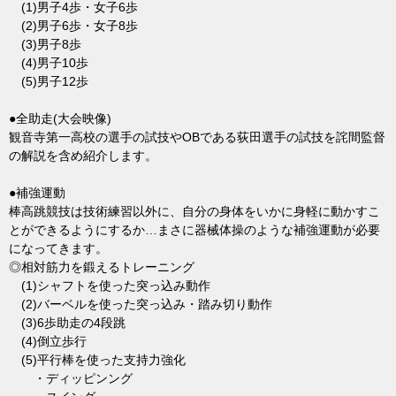
(1)男子4歩・女子6歩
(2)男子6歩・女子8歩
(3)男子8歩
(4)男子10歩
(5)男子12歩
●全助走(大会映像)
観音寺第一高校の選手の試技やOBである荻田選手の試技を詫間監督
の解説を含め紹介します。
●補強運動
棒高跳競技は技術練習以外に、自分の身体をいかに身軽に動かすこ
とができるようにするか…まさに器械体操のような補強運動が必要
になってきます。
◎相対筋力を鍛えるトレーニング
(1)シャフトを使った突っ込み動作
(2)バーベルを使った突っ込み・踏み切り動作
(3)6歩助走の4段跳
(4)倒立歩行
(5)平行棒を使った支持力強化
・ディッピンング