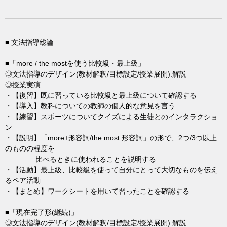
■ 文法指導総論
■「more / the mostを使う比較級・最上級」
◎文法指導のデザイン(教材解釈/目標設定/授業展開):解説
◎授業実演
・【復習】既に習っている比較級と最上級について確認する
・【導入】教科についての教師の個人的な意見を言う
・【練習】スポーツについてクイズによる生徒とのインタラクショ
ン
・【説明】「more+形容詞/the most 形容詞」の形で、2つ/3つ以上
のものの程度を
比べるときに使われることを説明する
・【活動】最上級、比較級を使って自分にとって大切なものを伝え
るペア活動
・【まとめ】ワークシートを用いて習ったことを確認する
■「現在完了形(継続)」
◎文法指導のデザイン(教材解釈/目標設定/授業展開):解説