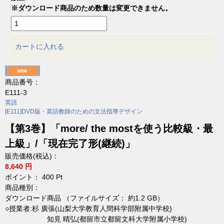
※ダウンロード商品のため数量は変更できません。
カートに入れる
商品番号：
E111-3
英語
[E111]DVD版・英語教師のための文法指導デザイン
【第3巻】「more/ the mostを使う比較級・最
上級」/「現在完了形(継続)」
販売価格(税込)：
8,640 円
ポイント：
400
Pt
商品種別：
ダウンロード商品 （ファイルサイズ： 約1.2 GB）
○授業者:杉 廣張(山梨大学教育人間科学部附属中学校)
知見 晴弘(都留市立都留文科大学附属小学校)