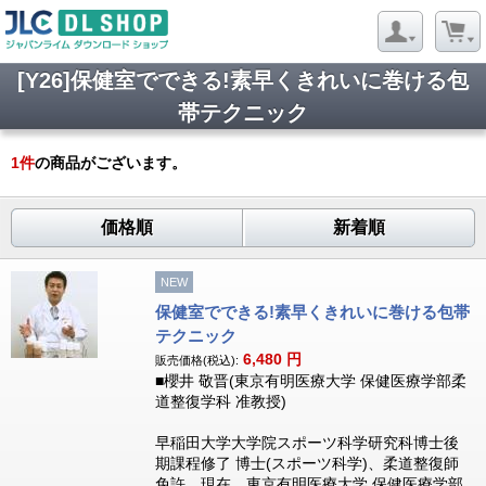
[Y26]保健室でできる!素早くきれいに巻ける包
帯テクニック
1
件
の商品がございます。
価格順
新着順
NEW
保健室でできる!素早くきれいに巻ける包帯
テクニック
6,480
円
販売価格(税込):
■櫻井 敬晋(東京有明医療大学 保健医療学部柔
道整復学科 准教授)
早稲田大学大学院スポーツ科学研究科博士後
期課程修了 博士(スポーツ科学)、柔道整復師
免許。現在、東京有明医療大学 保健医療学部