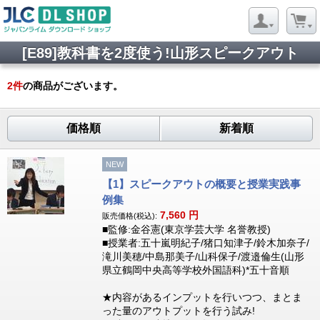
[E89]教科書を2度使う!山形スピークアウト
2
件
の商品がございます。
価格順
新着順
NEW
【1】スピークアウトの概要と授業実践事
例集
7,560
円
販売価格(税込):
■監修:金谷憲(東京学芸大学 名誉教授)
■授業者:五十嵐明紀子/猪口知津子/鈴木加奈子/
滝川美穂/中島那美子/山科保子/渡邉倫生(山形
県立鶴岡中央高等学校外国語科)*五十音順
★内容があるインプットを行いつつ、まとま
った量のアウトプットを行う試み!