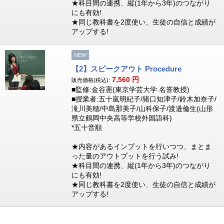
★科目間の連携、縦(1年から3年)のつながり
にも有効!
★同じ教科書を2度使い、生徒の自信と成績が
アップする!
NEW
【2】スピークアウト Procedure
7,560
円
販売価格(税込):
■監修:金谷憲(東京学芸大学 名誉教授)
■授業者:五十嵐明紀子/猪口知津子/鈴木加奈子/
滝川美穂/中島那美子/山科保子/渡邉倫生(山形
県立鶴岡中央高等学校外国語科)
*五十音順
★内容があるインプットを行いつつ、まとま
った量のアウトプットを行う試み!
★科目間の連携、縦(1年から3年)のつながり
にも有効!
★同じ教科書を2度使い、生徒の自信と成績が
アップする!