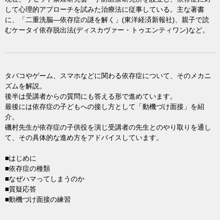
して心理的アプローチを試みた治療法に従事している。主な著書
に、「二重洗脳―依存症の謎を解く」(東洋経済新報社)、親子で読
むケータイ依存脱出法(ディスカヴァー・トゥエンティワン)など。
タバコやゲーム、スマホなどに関わる依存症について、そのメカニ
ズムを解説。
後半は受講者からの質問にも答える形で進めています。
最後には依存症の子どもへの接し方として「動機づけ面接」を紹
介。
磯村先生が依存症の子供役を演じ受講者の先生とのやり取りを通し
て、その具体的な進め方をアドバイスしています。
■はじめに
■依存症の種類
■なぜハマってしまうのか
■質疑応答
■動機づけ面接の練習