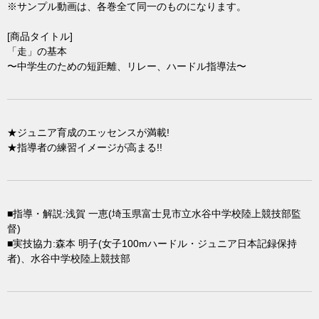
※サンプル動画は、各巻全て同一のものになります。
[商品タイトル]
「走」の基本
〜中学生のための短距離、リレー、ハードル指導法〜
★ジュニア育成のエッセンスが満載!
★指導者の練習イメージが高まる!!
■指導・解説:浅賀 一恵(埼玉県富士見市立水谷中学校陸上競技部監
督)
■実技協力:森本 明子(女子100mハードル・ジュニア日本記録保持
者)、水谷中学校陸上競技部