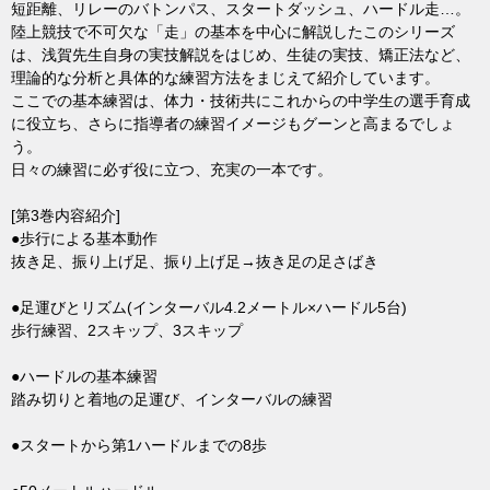
短距離、リレーのバトンパス、スタートダッシュ、ハードル走…。
陸上競技で不可欠な「走」の基本を中心に解説したこのシリーズ
は、浅賀先生自身の実技解説をはじめ、生徒の実技、矯正法など、
理論的な分析と具体的な練習方法をまじえて紹介しています。
ここでの基本練習は、体力・技術共にこれからの中学生の選手育成
に役立ち、さらに指導者の練習イメージもグーンと高まるでしょ
う。
日々の練習に必ず役に立つ、充実の一本です。
[第3巻内容紹介]
●歩行による基本動作
抜き足、振り上げ足、振り上げ足→抜き足の足さばき
●足運びとリズム(インターバル4.2メートル×ハードル5台)
歩行練習、2スキップ、3スキップ
●ハードルの基本練習
踏み切りと着地の足運び、インターバルの練習
●スタートから第1ハードルまでの8歩