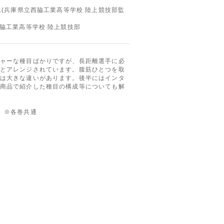
永(兵庫県立西脇工業高等学校 陸上競技部監
西脇工業高等学校 陸上競技部
ャーな種目ばかりですが、長距離選手に必
とアレンジされています。腹筋ひとつを取
は大きな違いがあります。後半にはインタ
商品で紹介した種目の構成等についても解
 ※各巻共通