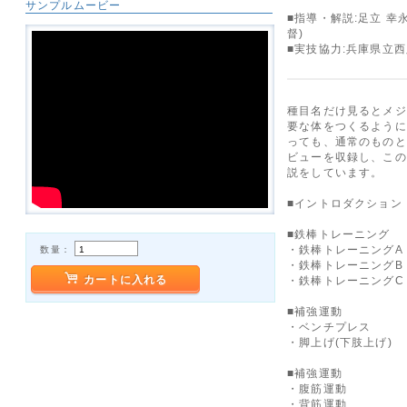
サンプルムービー
■指導・解説:足立 幸
督)
■実技協力:兵庫県立
種目名だけ見るとメジ
要な体をつくるように
っても、通常のものと
ビューを収録し、この
説をしています。
■イントロダクション
■鉄棒トレーニング
・鉄棒トレーニングA
数量：
・鉄棒トレーニングB
カートに入れる
・鉄棒トレーニングC
■補強運動
・ベンチプレス
・脚上げ(下肢上げ)
■補強運動
・腹筋運動
・背筋運動