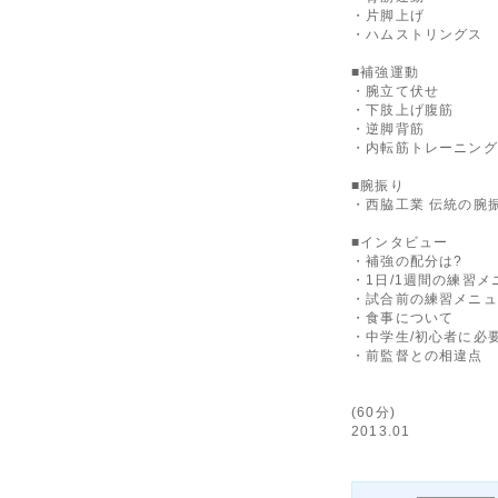
・片脚上げ
・ハムストリングス
■補強運動
・腕立て伏せ
・下肢上げ腹筋
・逆脚背筋
・内転筋トレーニング
■腕振り
・西脇工業 伝統の腕
■インタビュー
・補強の配分は?
・1日/1週間の練習メ
・試合前の練習メニュ
・食事について
・中学生/初心者に必
・前監督との相違点
(60分)
2013.01