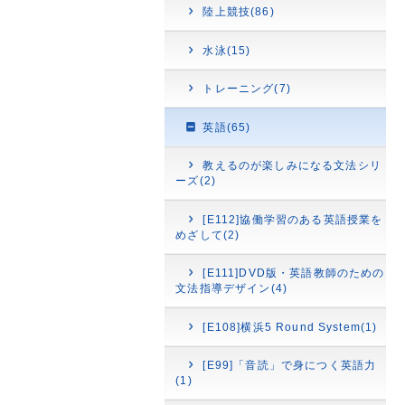
陸上競技(86)
水泳(15)
トレーニング(7)
英語(65)
教えるのが楽しみになる文法シリ
ーズ(2)
[E112]協働学習のある英語授業を
めざして(2)
[E111]DVD版・英語教師のための
文法指導デザイン(4)
[E108]横浜5 Round System(1)
[E99]「音読」で身につく英語力
(1)