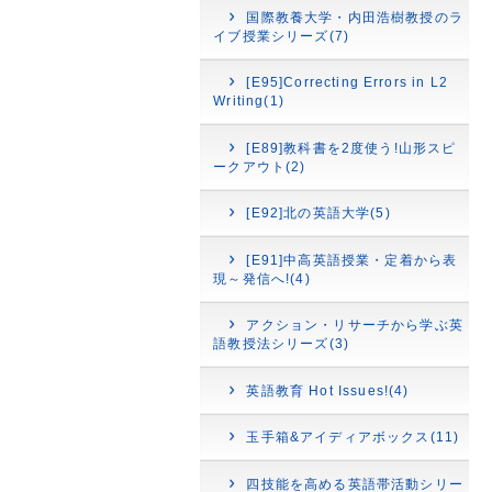
国際教養大学・内田浩樹教授のラ
イブ授業シリーズ(7)
[E95]Correcting Errors in L2
Writing(1)
[E89]教科書を2度使う!山形スピ
ークアウト(2)
[E92]北の英語大学(5)
[E91]中高英語授業・定着から表
現～発信へ!(4)
アクション・リサーチから学ぶ英
語教授法シリーズ(3)
英語教育 Hot Issues!(4)
玉手箱&アイディアボックス(11)
四技能を高める英語帯活動シリー