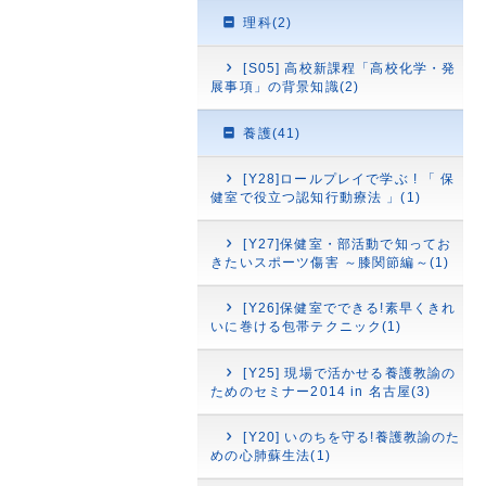
理科(2)
[S05] 高校新課程「高校化学・発
展事項」の背景知識(2)
養護(41)
[Y28]ロールプレイで学ぶ ! 「 保
健室で役立つ認知行動療法 」(1)
[Y27]保健室・部活動で知ってお
きたいスポーツ傷害 ～膝関節編～(1)
[Y26]保健室でできる!素早くきれ
いに巻ける包帯テクニック(1)
[Y25] 現場で活かせる養護教諭の
ためのセミナー2014 in 名古屋(3)
[Y20] いのちを守る!養護教諭のた
めの心肺蘇生法(1)