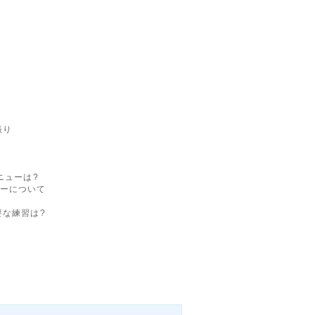
振り
ニューは?
ーについて
要な練習は?