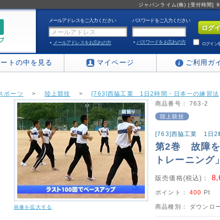
ジャパンライム(株) [受付時間] 9:0
メールアドレスをご入力ください
パスワードをご入力ください
パスワードをお忘れの方
メールアドレスをお忘れの方
ログイン
カートの中を見る
マイページ
ご利用ガ
スポーツ
>
陸上競技
>
[763]西脇工業 1日2時間・日本一の練習法
商品番号：
763-2
陸上競技
[763]西脇工業 1
第2巻 故障
トレーニング
8
販売価格(税込)：
ポイント：
400
Pt
商品種別：
ダウンロー
画像を拡大する