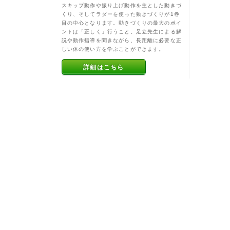
スキップ動作や振り上げ動作を主とした動きづ
くり、そしてラダーを使った動きづくりが1巻
目の中心となります。動きづくりの最大のポイ
ントは「正しく」行うこと。足立先生による解
説や動作指導を聞きながら、長距離に必要な正
しい体の使い方を学ぶことができます。
詳細はこちら