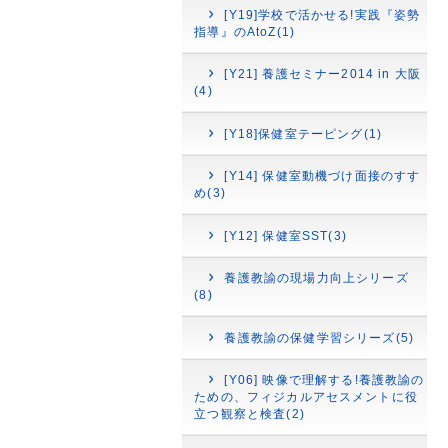
[Y19]学校で活かせる!実践『姿勢
指導』のAtoZ(1)
[Y21] 養護セミナー2014 in 大阪
(4)
[Y18]保健室テーピング(1)
[Y14] 保健室動機づけ面接のすす
め(3)
[Y12] 保健室SST(3)
養護教諭の現場力向上シリーズ
(8)
養護教諭の保健学習シリーズ(5)
[Y06] 映像で理解する!養護教諭の
ための、フィジカルアセスメントに役
立つ観察と検査(2)