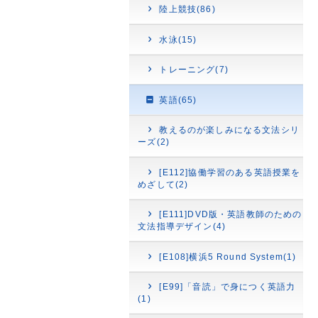
陸上競技(86)
水泳(15)
トレーニング(7)
英語(65)
教えるのが楽しみになる文法シリ
ーズ(2)
[E112]協働学習のある英語授業を
めざして(2)
[E111]DVD版・英語教師のための
文法指導デザイン(4)
[E108]横浜5 Round System(1)
[E99]「音読」で身につく英語力
(1)