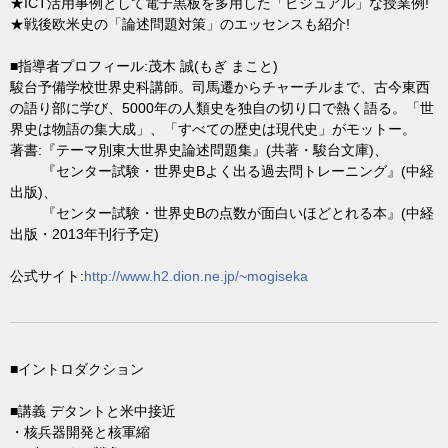
★ICT活用事例として電子黒板を多用した「ビジュアル」な授業例!
★戦後欧米史の「論述問題対策」のエッセンスも紹介!
■指導者プロフィール:茂木 誠(もぎ まこと)
駿台予備学校世界史科講師。司馬遷からチャーチルまで、古今東西
の語り部に学び、5000年の人類史を独自の切り口で熱く語る。「世
界史は物語の集大成」、「すべての歴史は現代史」がモットー。
著書:『テーマ別東大世界史論述問題集』(共著・駿台文庫)、
『センター試験・世界史Bよく出る過去問トレーニング』(中経
出版)、
『センター試験・世界史Bの点数が面白いほどとれる本』(中経
出版・2013年刊行予定)
公式サイト:
http://www.h2.dion.ne.jp/~mogiseka
■イントロダクション
■講義 デタントと米中接近
・核兵器開発と核軍縮