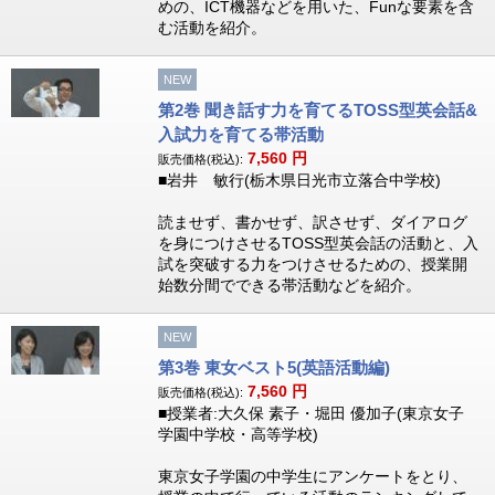
めの、ICT機器などを用いた、Funな要素を含
む活動を紹介。
NEW
第2巻 聞き話す力を育てるTOSS型英会話&
入試力を育てる帯活動
7,560
円
販売価格(税込):
■岩井 敏行(栃木県日光市立落合中学校)
読ませず、書かせず、訳させず、ダイアログ
を身につけさせるTOSS型英会話の活動と、入
試を突破する力をつけさせるための、授業開
始数分間でできる帯活動などを紹介。
NEW
第3巻 東女ベスト5(英語活動編)
7,560
円
販売価格(税込):
■授業者:大久保 素子・堀田 優加子(東京女子
学園中学校・高等学校)
東京女子学園の中学生にアンケートをとり、