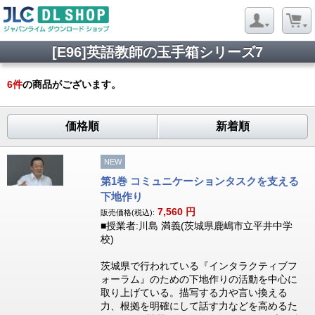
[E96]英語教師の玉手箱シリーズ7
6
件
の商品がございます。
価格順
新着順
NEW
第1巻 コミュニケーションタスクを支える
下地作り
7,560
円
販売価格(税込):
■授業者:川島 満義(茨城県鹿嶋市立平井中学
校)
茨城県で行われている『インタラクティブフ
ォーラム』のための下地作りの活動を中心に
取り上げている。描写する力や言い換える
力、根拠を明確にして話す力などを高めるた