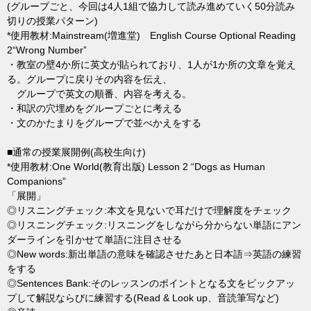
(グループごと、今回は4人1組で協力して読み進めていく50分読み
切りの授業パターン)
*使用教材:Mainstream(増進堂) English Course Optional Reading
2“Wrong Number”
・教室の壁4か所に英文が貼られており、1人が1か所の文章を覚え
る。グループに戻りその内容を伝え、
グループで英文の順番、内容を考える。
・和訳の穴埋めをグループごとに考える
・文のかたまりをグループで並べかえをする
■通常の授業展開例(高校生向け)
*使用教材:One World(教育出版) Lesson 2 “Dogs as Human
Companions”
「展開」
◎リスニングチェック:本文を見ないで耳だけで理解度をチェック
◎リスニングチェック:リスニングをしながら分からない単語にアン
ダーラインを引かせて単語に注目させる
◎New words:新出単語の意味を確認させたあと日本語⇒英語の練習
をする
◎Sentences Bank:そのレッスンのポイントとなる文をピックアッ
プして解説ならびに練習する(Read & Look up、音読筆写など)