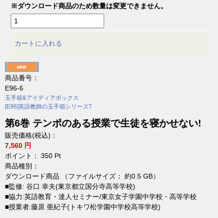
※ダウンロード商品のため数量は変更できません。
カートに入れる
商品番号：
E96-6
玉手箱&アイディアボックス
[E96]英語教師の玉手箱シリーズ7
第6巻 テンポのある授業で生徒を寝かせない!
販売価格(税込)：
7,560 円
ポイント：
350
Pt
商品種別：
ダウンロード商品 （ファイルサイズ： 約0.5 GB）
■監修: 谷口 幸夫(東京都立国分寺高等学校)
■協力:英語教育・達人セミナー/東京女子学園中学校・高等学校
■授業者:藤原 亜紀子(トキワ松学園中学校高等学校)