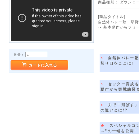
商品種別：
ダウンロー
[商品タイトル]
自然体バレー塾 草野
〜 基本動作からフォ
数量：
○
自然体バレー塾
切り口をここに!
カートに入れる
○
セッター育成も
動作から実戦練習ま
○
力で「飛ばす」
の違いとは!?
★
スペシャルコン
ス”の一端を公開!