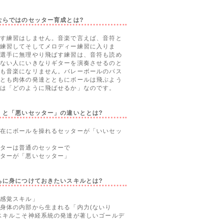
ならではのセッター育成とは?
す練習はしません。音楽で言えば、音符と
練習してそしてメロディー練習に入りま
選手に無理やり飛ばす練習は、音符も読め
ない人にいきなりギターを演奏させるのと
も音楽になリません。バレーボールのパス
とも肉体の発達とともにボールは飛ぶよう
は「どのように飛ばせるか」なのです。
」と「悪いセッター」の違いととは?
在にボールを操れるセッターが「いいセッ
ターは普通のセッターで
ターが「悪いセッター」
ちに身につけておきたいスキルとは?
感覚スキル」
身体の内部から生まれる「内力(ないり
スキルこそ神経系統の発達が著しいゴールデ