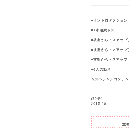
■イントロダクション
■3本連続トス
■後衛からトスアップ(3‐
■後衛からトスアップ(3
■前衛からトスアップ
■6人の動き
☆スペシャルコンテン
(70分)
2015.10
草