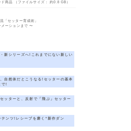
ド商品 （ファイルサイズ： 約0.8 GB）
流「セッター育成術」
ーメーションまで 〜
・新シリーズへ!これまでにない新しい
、自然体だとこうなる!セッターの基本
で!
セッターと、反射で「飛ぶ」セッター
テンツ!レシーブを磨く“新作ダン