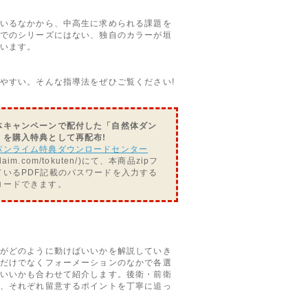
いるなかから、中高生に求められる課題を
でのシリーズにはない、独自のカラーが垣
います。
やすい。そんな指導法をぜひご覧ください!
体キャンペーンで配付した「自然体ダン
」を購入特典として再配布!
パンライム特典ダウンロードセンター
panlaim.com/tokuten/)にて、本商品zipフ
ているPDF記載のパスワードを入力する
ロードできます。
がどのように動けばいいかを解説していき
だけでなくフォーメーションのなかで各選
いいかも合わせて紹介します。後衛・前衛
、それぞれ留意するポイントを丁寧に追っ