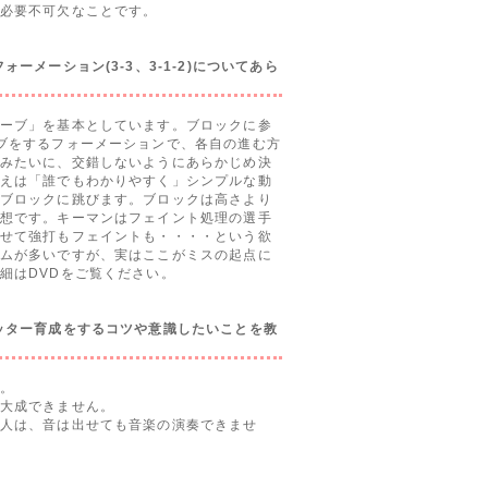
必要不可欠なことです。
ォーメーション(3-3、3-1-2)についてあら
ーブ」を基本としています。ブロックに参
ブをするフォーメーションで、各自の進む方
みたいに、交錯しないようにあらかじめ決
えは「誰でもわかりやすく」シンプルな動
ブロックに跳びます。ブロックは高さより
想です。キーマンはフェイント処理の選手
せて強打もフェイントも・・・・という欲
ムが多いですが、実はここがミスの起点に
細はDVDをご覧ください。
ッター育成をするコツや意識したいことを教
。
大成できません。
人は、音は出せても音楽の演奏できませ