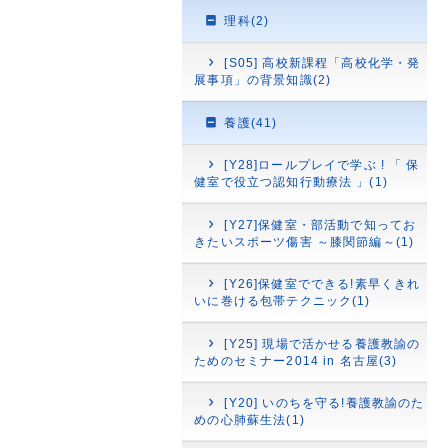
理科(2)
[S05] 高校新課程「高校化学・発
展事項」の背景知識(2)
養護(41)
[Y28]ロールプレイで学ぶ ! 「 保
健室で役立つ認知行動療法 」(1)
[Y27]保健室・部活動で知ってお
きたいスポーツ傷害 ～膝関節編～(1)
[Y26]保健室でできる!素早くきれ
いに巻ける包帯テクニック(1)
[Y25] 現場で活かせる養護教諭の
ためのセミナー2014 in 名古屋(3)
[Y20] いのちを守る!養護教諭のた
めの心肺蘇生法(1)