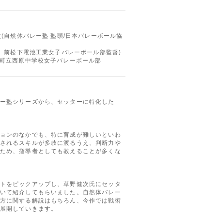
次(自然体バレー塾 塾頭/日本バレーボール協
(
前松下電池工業女子バレーボール部監督)
原町立西原中学校女子バレーボール部
ー塾シリーズから、セッターに特化した
ョンのなかでも、特に育成が難しいといわ
されるスキルが多岐に渡るうえ、判断力や
ため、指導者としても教えることが多くな
トをピックアップし、草野健次氏にセッタ
いて紹介してもらいました。自然体バレー
方に関する解説はもちろん、今作では戦術
展開していきます。