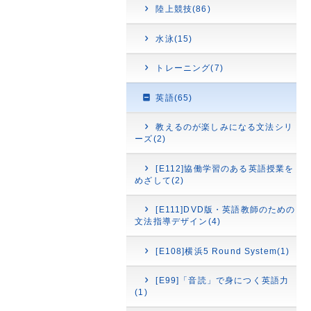
陸上競技(86)
水泳(15)
トレーニング(7)
英語(65)
教えるのが楽しみになる文法シリ
ーズ(2)
[E112]協働学習のある英語授業を
めざして(2)
[E111]DVD版・英語教師のための
文法指導デザイン(4)
[E108]横浜5 Round System(1)
[E99]「音読」で身につく英語力
(1)