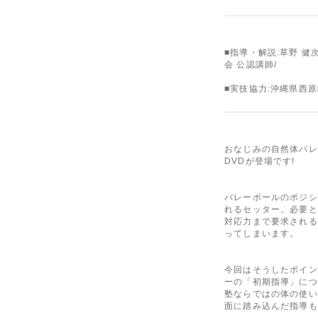
■指導・解説:草野 健
会 公認講師/
■指導・解説:草野 健次
■実技協力:沖縄県西
おなじみの自然体バレ
DVDが登場です!
バレーボールのポジシ
れるセッター。必要と
対応力まで要求される
ってしまいます。
今回はそうしたポイン
ーの「初期指導」につ
塾ならではの体の使い
面に踏み込んだ指導も