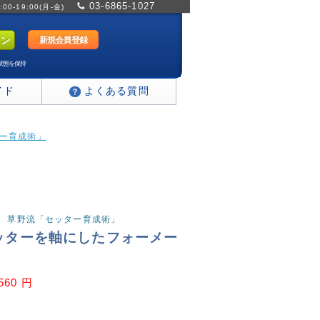
03-6865-1027
0-19:00(月-金)
新規会員登録
状態を保持
イド
よくある質問
ター育成術」
ー塾 草野流「セッター育成術」
セッターを軸にしたフォーメー
,560 円