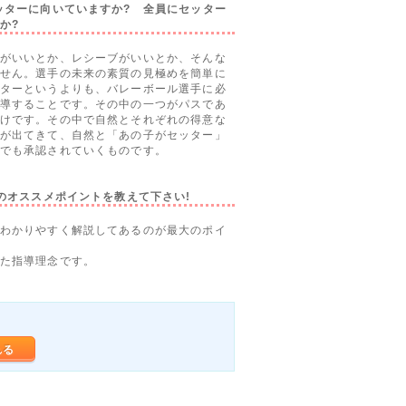
ッターに向いていますか? 全員にセッター
か?
がいいとか、レシーブがいいとか、そんな
せん。選手の未来の素質の見極めを簡単に
ターというよりも、バレーボール選手に必
導することです。その中の一つがパスであ
けです。その中で自然とそれぞれの得意な
が出てきて、自然と「あの子がセッター」
でも承認されていくものです。
Dのオススメポイントを教えて下さい!
わかりやすく解説してあるのが最大のポイ
た指導理念です。
れる