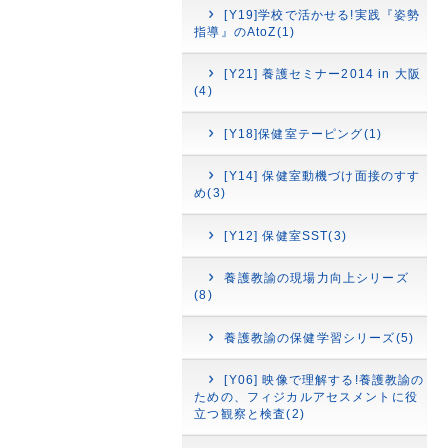
[Y19]学校で活かせる!実践『姿勢
指導』のAtoZ(1)
[Y21] 養護セミナー2014 in 大阪
(4)
[Y18]保健室テーピング(1)
[Y14] 保健室動機づけ面接のすす
め(3)
[Y12] 保健室SST(3)
養護教諭の現場力向上シリーズ
(8)
養護教諭の保健学習シリーズ(5)
[Y06] 映像で理解する!養護教諭の
ための、フィジカルアセスメントに役
立つ観察と検査(2)