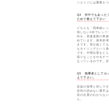
ンエイジには重要かつ
Q4 作中でもあったフ
ためて教えて下さい
どちらも「四車線レシ
加しない4名でレシー
向を、高速道路の車線
めています。基本的考
きです。背が低くても
もタイミングという発
です。中間位置をとら
張りなことをやるチー
なっているのです。詳
Q5 指導者としてセ
えて下さい。
音楽の指導と同じです
音符の読めない選手は
音の位置のわからない
ん。