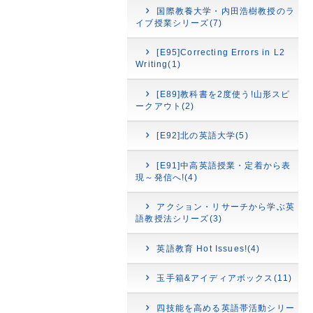
国際教養大学・内田浩樹教授のラ
イブ授業シリーズ(7)
[E95]Correcting Errors in L2
Writing(1)
[E89]教科書を2度使う!山形スピ
ークアウト(2)
[E92]北の英語大学(5)
[E91]中高英語授業・定着から表
現～発信へ!(4)
アクション・リサーチから学ぶ英
語教授法シリーズ(3)
英語教育 Hot Issues!(4)
玉手箱&アイディアボックス(11)
四技能を高める英語帯活動シリー