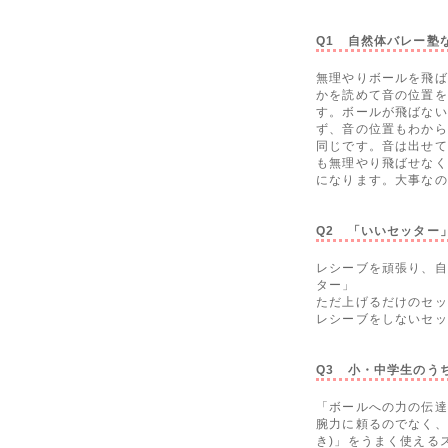
Q1 自然体バレー塾
無理やりボールを飛ば
かを読めて音の位置を
す。ボールが飛ばない
ず、音の位置もわから
同じです。音は出せて
も無理やり飛ばせなく
になります。大事なの
Q2 「いいセッター
レシーブを頑張り、自
ター」
ただ上げるだけのセッ
レシーブをしないセッ
Q3 小・中学生のう
「ボールへの力の伝達
腕力に頼るのでなく、
き)」をうまく使える