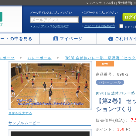
ジャパンライム(株) [受付時間] 9:0
メールアドレスをご入力ください
パスワードをご入力ください
パスワードをお忘れの方
メールアドレスをお忘れの方
ログイン
カートの中を見る
マイページ
ご利用ガ
スポーツ
>
バレーボール
>
[898] 自然体バレー塾 草野流「セッ
商品番号：
898-2
バレーボール
[898] 自然体バレ
【第2巻】 
ションづくり
画像を拡大する
7
販売価格(税込)：
サンプルムービー
ポイント：
350
Pt