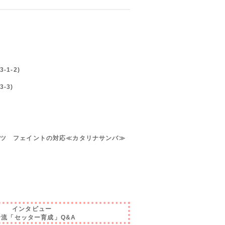
1‐2)
‐3)
ツ フェイントの対応≪カタリナサンバ≫
インタビュー
野流「セッター育成」Q&A